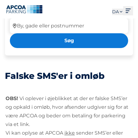
Parkering Tab ausgewählt
Åbe
Parkering
DA
By, gade eller postnummer
Søg
Falske SMS'er i omløb
OBS!
Vi oplever i øjeblikket at der er falske SMS’er
og opkald i omløb, hvor afsender udgiver sig for at
være APCOA og beder om betaling for parkering
via et link.
Vi kan oplyse at APCOA
ikke
sender SMS’er eller