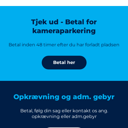
Tjek ud - Betal for
kameraparkering
Betal inden 48 timer efter du har forladt pladsen
Betal her
Opkrævning og adm. gebyr
Betal, følg din sag eller kontakt os ang.
opkrævning eller adm.gebyr