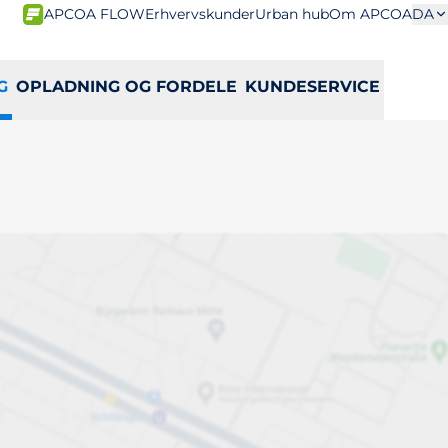
APCOA FLOW
Erhvervskunder
Urban hub
Om APCOA
DA
G
OPLADNING OG FORDELE
KUNDESERVICE