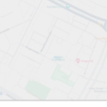
Sorter efter
Tættest på