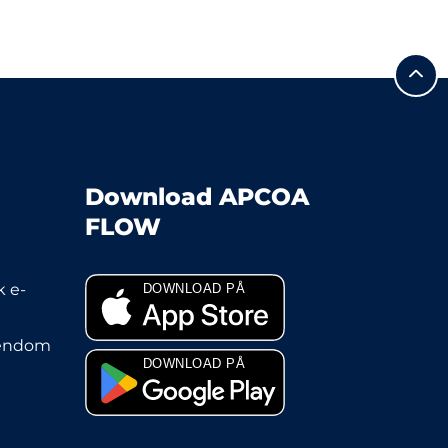
Download APCOA
FLOW
 e-
jendom