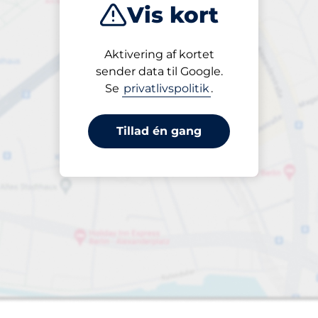
Vis kort
Produkter
Aktivering af kortet
1 valgt
sender data til Google.
Se
privatlivspolitik
.
Tillad én gang