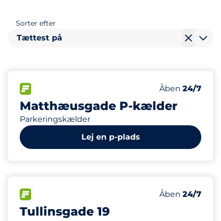
Sorter efter
Tættest på
126
Antal pladser i
FLOW
Antal parkering
Fredag
Åben
24/7
Matthæusgade P-kælder
Parkeringskælder
Lej en p-plads
61
Antal pladser i
FLOW
Antal parkering
Fredag
Åben
24/7
Tullinsgade 19