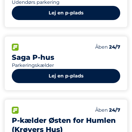
Udendørs parkering
Lej en p-plads
217
3
2
Antal pladser i
Ladepladser
Disabled Spac
FLOW
Antal parkering
Fredag
Åben
24/7
Saga P-hus
Parkeringskælder
Lej en p-plads
54
Antal pladser i
FLOW
Antal parkering
Fredag
Åben
24/7
P-kælder Østen for Humlen
(Krøyers Hus)