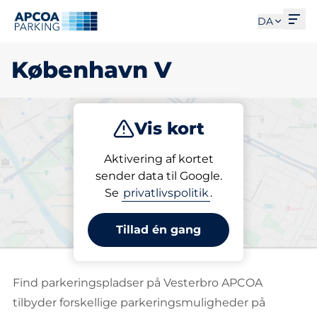
Åbe
DA
København V
Vis kort
Parkering
Opladning
Abonnement
Aktivering af kortet
sender data til Google.
Se
privatlivspolitik
.
Abonner på en p-plads i
København V
Tillad én gang
Find parkeringspladser på Vesterbro APCOA
tilbyder forskellige parkeringsmuligheder på