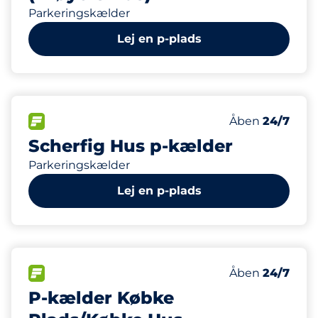
Parkeringskælder
Lej en p-plads
86
Antal pladser i
FLOW
Antal parkering
Fredag
Åben
24/7
Scherfig Hus p-kælder
Parkeringskælder
Lej en p-plads
50
Antal pladser i
FLOW
Antal parkering
Fredag
Åben
24/7
P-kælder Købke