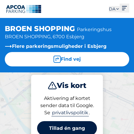
Åbe
DA
BROEN SHOPPING
Parkeringshus
BROEN SHOPPING, 6700 Esbjerg
Flere parkeringsmuligheder i Esbjerg
Find vej
Vis kort
Parkering
Abonnement
Aktivering af kortet
sender data til Google.
Se
privatlivspolitik
.
Parkeringsabonnement på pladsen
BROEN SHOPPING
Tillad én gang