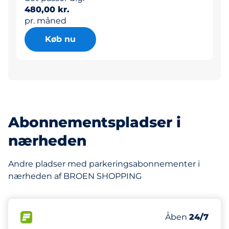
480,00 kr.
pr. måned
Køb nu
Abonnementspladser i
nærheden
Andre pladser med parkeringsabonnementer i
nærheden af BROEN SHOPPING
452 m
35
Antal pladser 
FLOW&nbsp
Antal parkering
Torsdag&nbsp
Åben
24/7