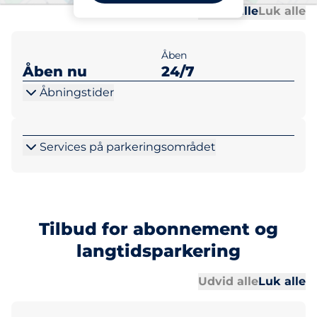
Al
Al
Udvid alle
Luk alle
Åben
Åben nu
24/7
Åbningstider
Services på parkeringsområdet
Tilbud for abonnement og
langtidsparkering
Al
Al
Udvid alle
Luk alle