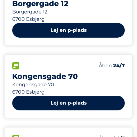
Borgergade 12
Borgergade 12
6700 Esbjerg
Lej en p-plads
797 m
60
Antal pladser 
FLOW&nbsp
Antal parkering
Torsdag&nbsp
Åben
24/7
Kongensgade 70
Kongensgade 70
6700 Esbjerg
Lej en p-plads
994 m
20