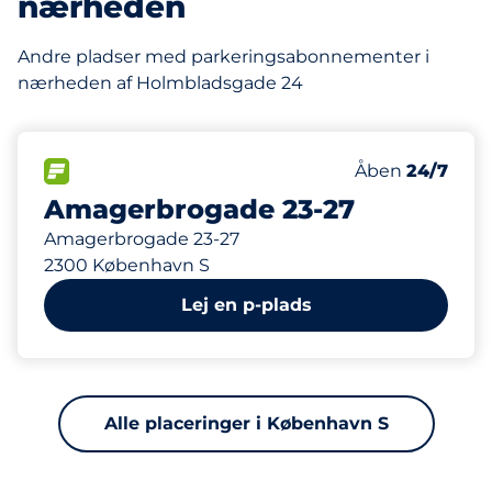
nærheden
Andre pladser med parkeringsabonnementer i
nærheden af Holmbladsgade 24
446 m
43
Antal pladser 
FLOW&nbsp
Antal parkering
Fredag&nbsp
Åben
24/7
Amagerbrogade 23-27
Amagerbrogade 23-27
2300 København S
Lej en p-plads
Alle placeringer i København S