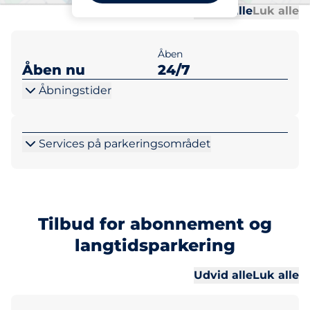
Al
Al
Udvid alle
Luk alle
Åben
Åben nu
24/7
Åbningstider
Services på parkeringsområdet
Tilbud for abonnement og
langtidsparkering
Al
Al
Udvid alle
Luk alle