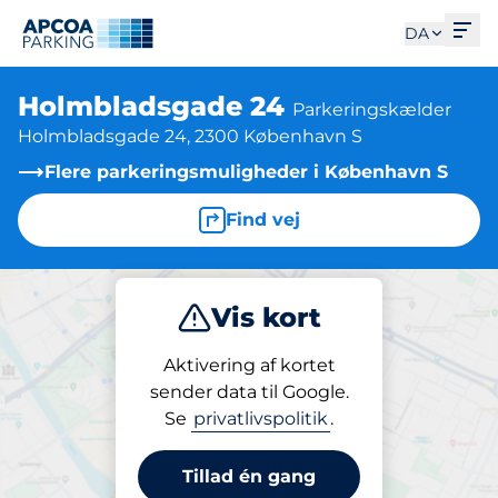
Åbe
DA
Holmbladsgade 24
Parkeringskælder
Holmbladsgade 24, 2300 København S
Flere parkeringsmuligheder i København S
Find vej
Vis kort
Parkering
Abonnement
Aktivering af kortet
sender data til Google.
Se
privatlivspolitik
.
Parkeringsabonnement på pladsen
Holmbladsgade 24
Tillad én gang