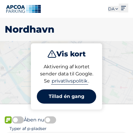
Åbe
DA
Nordhavn
Vis kort
Parkering
Abonnement
Aktivering af kortet
sender data til Google.
Se
privatlivspolitik
.
Abonner på en p-plads i
Nordhavn
Tillad én gang
Åben nu
FLOW
Typer af p-pladser