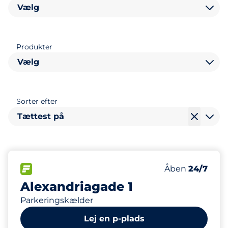
Vælg
Produkter
Vælg
Sorter efter
Tættest på
85
Antal pladser i
FLOW
Antal parkering
Fredag
Åben
24/7
Alexandriagade 1
Parkeringskælder
Lej en p-plads