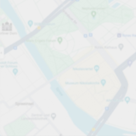
Åben nu
Åbningstider
Services på parkeringsområdet
Tilbud f