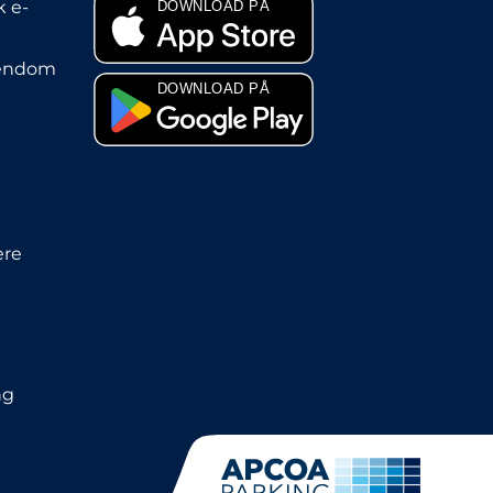
 e-
jendom
ere
ng