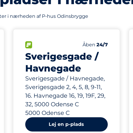
er i nærheden af P-hus Odinsbrygge
428 m
600
Antal pladser i alt
FLOW
Antal parkeringsplads
Lørdag
Åben
24/7
Sverigesgade /
Havnegade
Sverigesgade / Havnegade,
Sverigesgade 2, 4, 5, 8, 9-11,
16. Havnegade 16, 19, 19F, 29,
32, 5000 Odense C
5000 Odense C
Lej en p-plads