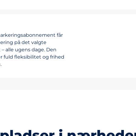
parkeringsabonnement får
ering på det valgte
– alle ugens dage. Den
r fuld fleksibilitet og frihed
.
ladser i nærhede