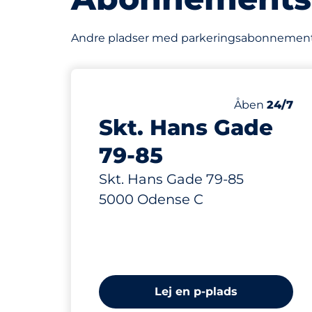
Andre pladser med parkeringsabonnement
346 m
Lørdag
Åben
24/7
Skt. Hans Gade
79-85
Skt. Hans Gade 79-85
5000 Odense C
Lej en p-plads