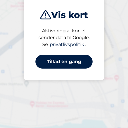
Vis kort
Aktivering af kortet
Åben
sender data til Google.
24/7
Se
privatlivspolitik
.
Tillad én gang
or abonnement og langtids