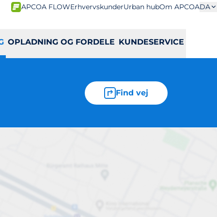
APCOA FLOW
Erhvervskunder
Urban hub
Om APCOA
DA
G
OPLADNING OG FORDELE
KUNDESERVICE
Find vej