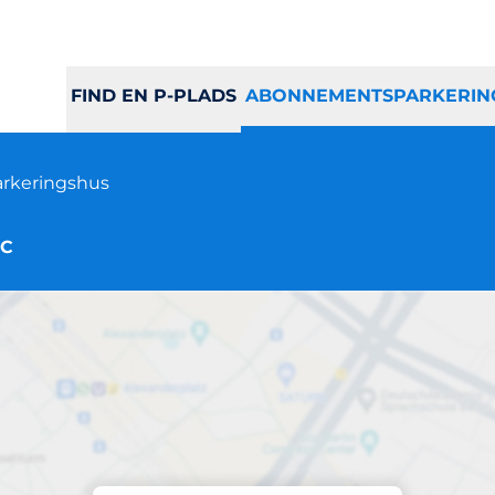
FIND EN P-PLADS
ABONNEMENTSPARKERIN
arkeringshus
 C
Parkeringsabonnement på pladsen
-hus Odinsbrygge