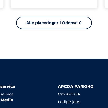
Alle placeringer i Odense C
service
APCOA PARKING
service
Om APCOA
l Media
Ledige jobs