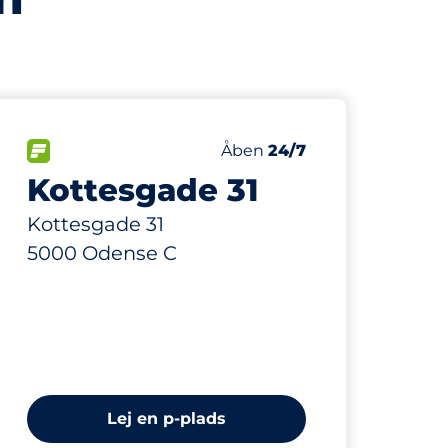
446 m
90
Antal pladser i alt
er:
FLOW
Antal parkeringspladser:
Lørdag
Åben
24/7
Kottesgade 31
Kottesgade 31
5000 Odense C
Lej en p-plads