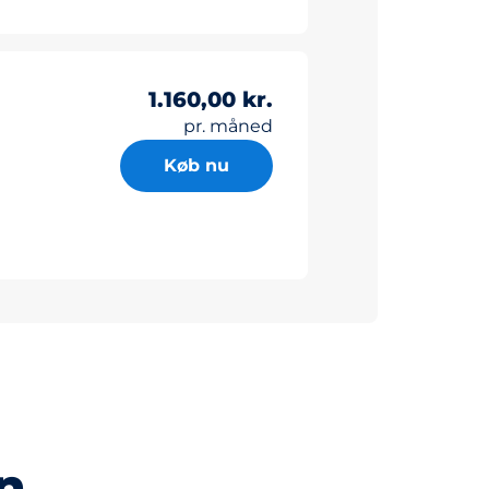
1.160,00 kr.
pr. måned
Køb nu
n