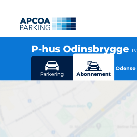
P-hus Odinsbrygge
P
Havnegade 2, 5000 Odense C
Flere parkeringsmuligheder i Odense
Parkering
Abonnement
P