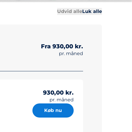
All sections
All sections
Udvid alle
Luk alle
Fra 930,00 kr.
pr. måned
930,00 kr.
pr. måned
Køb nu