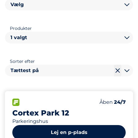
Vælg
Produkter
1 valgt
Sorter efter
Tættest på
396
Antal pladser 
FLOW&nbsp
Antal parkering
Torsdag&nbsp
Åben
24/7
Cortex Park 12
Parkeringshus
Lej en p-plads