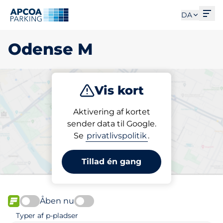
Åbe
DA
Odense M
Vis kort
Parkering
Abonnement
Aktivering af kortet
sender data til Google.
Se
privatlivspolitik
.
Abonner på en p-plads i
Odense M
Tillad én gang
Åben nu
FLOW
Typer af p-pladser