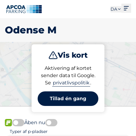
Åbe
DA
Odense M
Vis kort
Parkering
Abonnement
Aktivering af kortet
sender data til Google.
Se
privatlivspolitik
.
Vælg din p-plads i Odense
M
Tillad én gang
Åben nu
FLOW
Typer af p-pladser