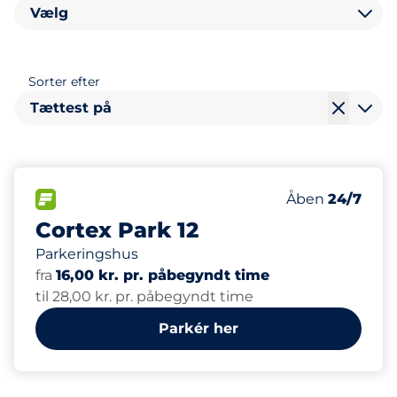
Vælg
Sorter efter
Tættest på
396
Antal pladser i
FLOW
Antal parkering
Lørdag
Åben
24/7
Cortex Park 12
Parkeringshus
fra
16,00 kr. pr. påbegyndt time
til 28,00 kr. pr. påbegyndt time
Parkér her