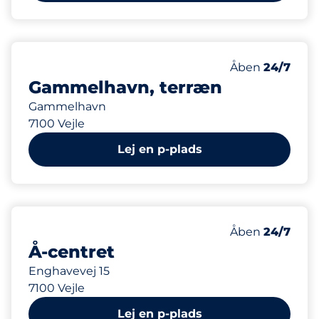
199 m
Torsdag&nbsp
Åben
24/7
Gammelhavn, terræn
Gammelhavn
7100 Vejle
Lej en p-plads
318 m
110
Antal pladser 
Antal parkering
Torsdag&nbsp
Åben
24/7
Å-centret
Enghavevej 15
7100 Vejle
Lej en p-plads