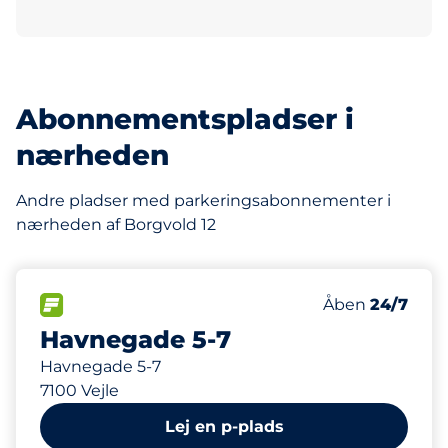
Abonnementspladser i
nærheden
Andre pladser med parkeringsabonnementer i
nærheden af Borgvold 12
178 m
45
Antal pladser 
FLOW&nbsp
Antal parkering
Torsdag&nbsp
Åben
24/7
Havnegade 5-7
Havnegade 5-7
7100 Vejle
Lej en p-plads