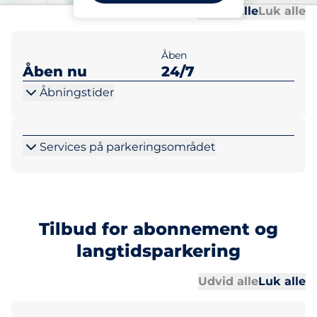
Al
Al
Udvid alle
Luk alle
Åben
Åben nu
24/7
Åbningstider
Services på parkeringsområdet
Tilbud for abonnement og
langtidsparkering
Al
Al
Udvid alle
Luk alle