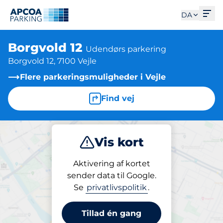
Åbe
DA
Borgvold 12
Udendørs parkering
Borgvold 12, 7100 Vejle
Flere parkeringsmuligheder i Vejle
Find vej
Vis kort
Parkering
Abonnement
Aktivering af kortet
sender data til Google.
Se
privatlivspolitik
.
Parkeringsabonnement på pladsen
Borgvold 12
Tillad én gang