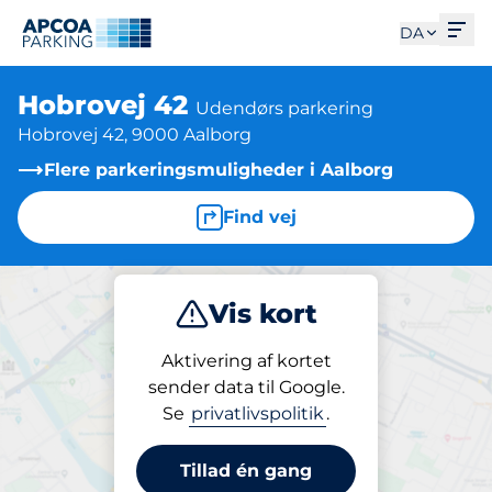
Åbe
DA
Hobrovej 42
Udendørs parkering
Hobrovej 42, 9000 Aalborg
Flere parkeringsmuligheder i Aalborg
Find vej
Vis kort
Parkering
Aktivering af kortet
sender data til Google.
Se
privatlivspolitik
.
Parkering på stedet
Hobrovej 42
Tillad én gang