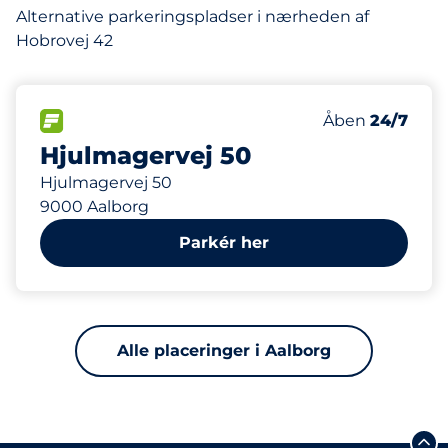
Alternative parkeringspladser i nærheden af
Hobrovej 42
744 m
50
Antal pladser i
FLOW
Antal parkering
Lørdag
Åben
24/7
Hjulmagervej 50
Hjulmagervej 50
9000 Aalborg
Parkér her
Alle placeringer i Aalborg