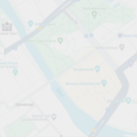
Åben nu
Åbningstider
Antal pladser i alt
90
Services på parkeringsområdet
pr. påbegyndt time
fra 10,00 kr.
Priser og betaling