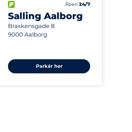
409 m
300
nbsp
Antal pladser i alt&nbsp
er:
FLOW&nbsp
Antal parkeringspladser:
Torsdag&nbsp
Åben
24/7
Salling Aalborg
Braskensgade 8
9000 Aalborg
Parkér her