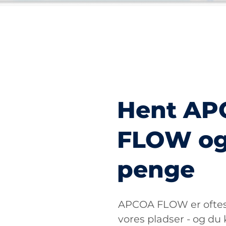
Hent A
FLOW og
penge
APCOA FLOW er oftest
vores pladser - og du