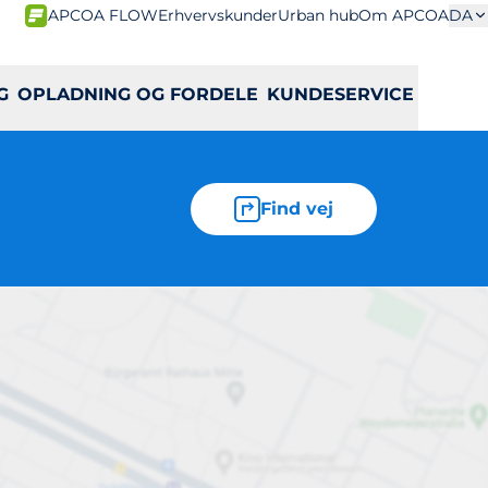
APCOA FLOW
Erhvervskunder
Urban hub
Om APCOA
DA
G
OPLADNING OG FORDELE
KUNDESERVICE
Find vej
2