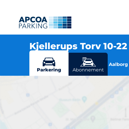
Kjellerups Torv 10-2
Kjellerups Torv 10, 9000 Aalborg
Flere parkeringsmuligheder i Aalborg
Parkering
Abonnement
K