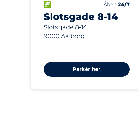
339 m
116
Antal pladser
FLOW&nbsp
Antal parkerin
Torsdag&nbs
Åben
24/7
Slotsgade 8-14
Slotsgade 8-14
9000 Aalborg
Parkér her