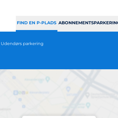
FIND EN P-PLADS
ABONNEMENTSPARKERIN
2
Udendørs parkering
Parkering på stedet
jellerups Torv 10-2