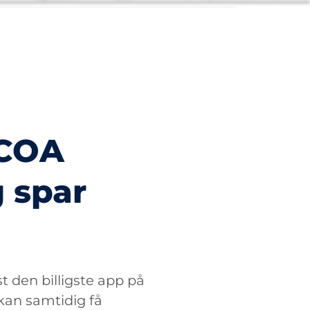
PCOA
 spar
 den billigste app på
 kan samtidig få