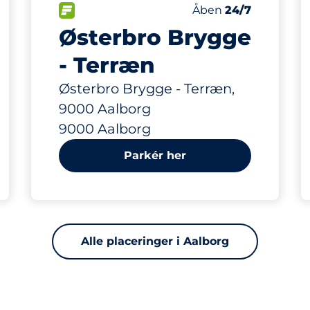
407 m
15
 i alt&nbsp
Antal pladser i alt&
gspladser:
p
FLOW&nbsp
Antal parkeringsplads
Torsdag&nbsp
Åben
24/7
Østerbro Brygge
- Terræn
Østerbro Brygge - Terræn,
9000 Aalborg
9000 Aalborg
Parkér her
Alle placeringer i Aalborg