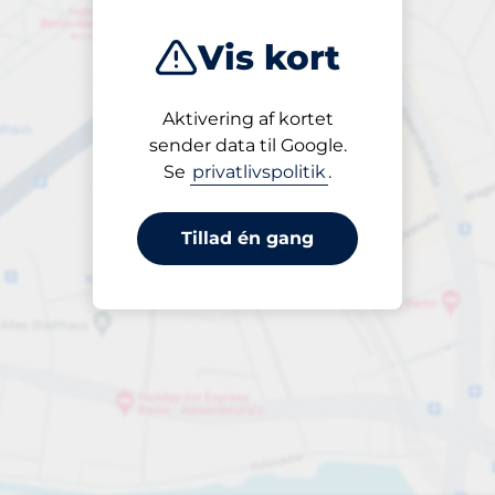
Vis kort
Aktivering af kortet
Åben
sender data til Google.
24/7
Se
privatlivspolitik
.
Tillad én gang
pr. påbegyndt time