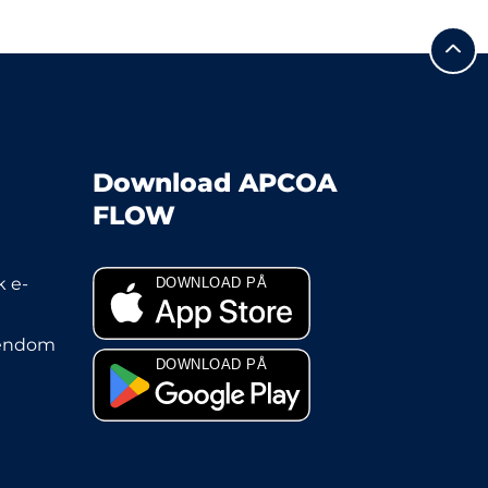
Download APCOA
FLOW
 e-
jendom