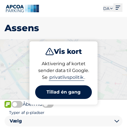
Åbe
DA
Assens
Vis kort
Parkering
Abonnement
Aktivering af kortet
sender data til Google.
Se
privatlivspolitik
.
Vælg din p-plads i Assens
Tillad én gang
Åben nu
FLOW
Typer af p-pladser
Vælg