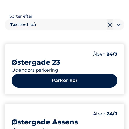
Sorter efter
Tættest på
16
Antal pladser i
Antal parkering
Fredag
Åben
24/7
Østergade 23
Udendørs parkering
Parkér her
12
Antal pladser i
Antal parkering
Fredag
Åben
24/7
Østergade Assens