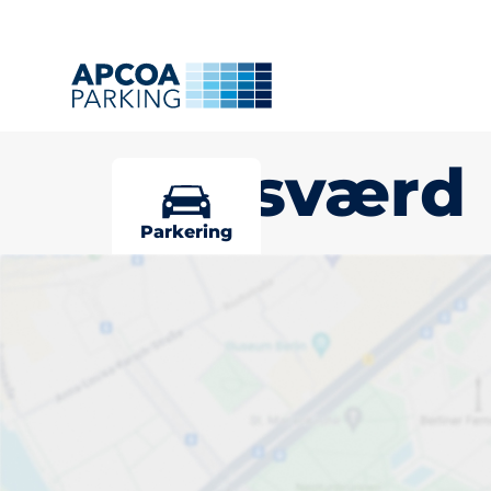
Bagsværd
Parkering
Vælg din p-pl
Typer af p-pladser