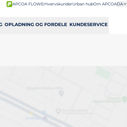
APCOA FLOW
Erhvervskunder
Urban hub
Om APCOA
DA
G
OPLADNING OG FORDELE
KUNDESERVICE