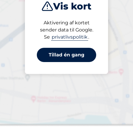
Vis kort
Tættest på
Aktivering af kortet
sender data til Google.
Se
privatlivspolitik
.
alt
ladser:
Tillad én gang