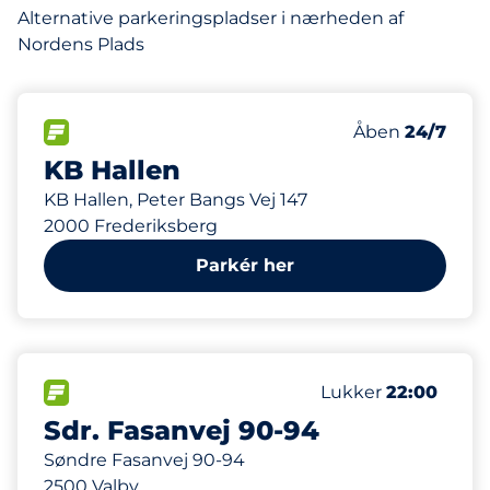
Alternative parkeringspladser i nærheden af
Nordens Plads
200
Antal pladser i
FLOW
Antal parkering
Åben
24/7
KB Hallen
KB Hallen, Peter Bangs Vej 147
2000 Frederiksberg
Parkér her
200
Antal pladser i alt
FLOW
Antal parkeringspla
Lukker
22:00
Sdr. Fasanvej 90-94
Søndre Fasanvej 90-94
2500 Valby