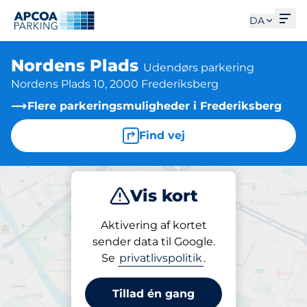
Åbe
DA
Nordens Plads
Udendørs parkering
Nordens Plads 10, 2000 Frederiksberg
Flere parkeringsmuligheder i Frederiksberg
Find vej
Vis kort
Parkering
Abonnement
Aktivering af kortet
sender data til Google.
Se
privatlivspolitik
.
Parkering på stedet
Nordens Plads
Tillad én gang