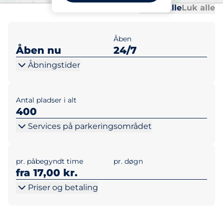
Al
Al
Udvid alle
Luk alle
Åben
Åben nu
24/7
Åbningstider
Antal pladser i alt
400
Services på parkeringsområdet
pr. påbegyndt time
pr. døgn
fra 17,00 kr.
Priser og betaling