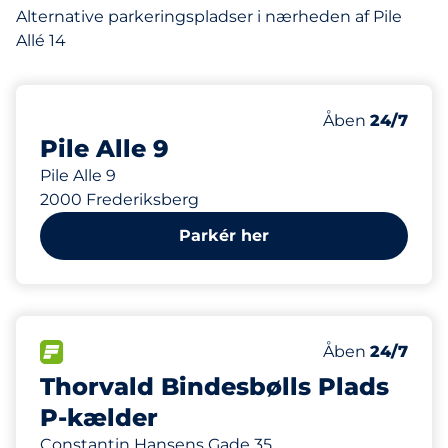
Alternative parkeringspladser i nærheden af Pile
Allé 14
127 m
Fredag
Åben
24/7
Pile Alle 9
Pile Alle 9
2000 Frederiksberg
Parkér her
416 m
68
Antal pladser i
FLOW
Antal parkering
Fredag
Åben
24/7
Thorvald Bindesbølls Plads
P-kælder
Constantin Hansens Gade 35