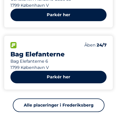
1799 København V
Parkér her
484 m
174
Antal pladser i
FLOW
Antal parkering
Fredag
Åben
24/7
Bag Elefanterne
Bag Elefanterne 6
1799 København V
Parkér her
Alle placeringer i Frederiksberg