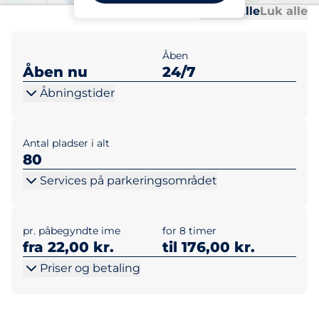
Al
Al
Udvid alle
Luk alle
Åben
Åben nu
24/7
Åbningstider
Antal pladser i alt
80
Services på parkeringsområdet
pr. påbegyndte ime
for 8 timer
fra 22,00 kr.
til 176,00 kr.
Priser og betaling