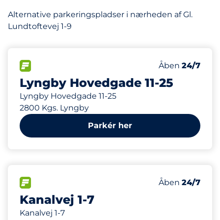
Alternative parkeringspladser i nærheden af Gl.
Lundtoftevej 1-9
307 m
140
Antal pladser i
FLOW
Antal parkering
Lørdag
Åben
24/7
Lyngby Hovedgade 11-25
Lyngby Hovedgade 11-25
2800 Kgs. Lyngby
Parkér her
481 m
800
Antal pladser i
FLOW
Antal parkering
Lørdag
Åben
24/7
Kanalvej 1-7
Kanalvej 1-7