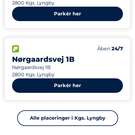
2800 Kgs. Lyngby
Parkér her
635 m
40
Antal pladser i
FLOW
Antal parkering
Lørdag
Åben
24/7
Nørgaardsvej 1B
Nørgaardsvej 1B
2800 Kgs. Lyngby
Parkér her
Alle placeringer i Kgs. Lyngby