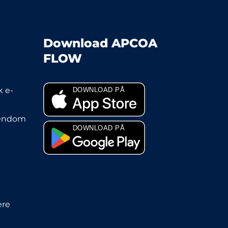
Download APCOA
FLOW
 e-
jendom
ere