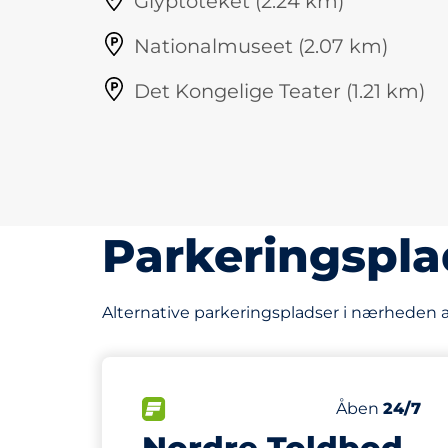
Glyptoteket (2.24 km)
Nationalmuseet (2.07 km)
Det Kongelige Teater (1.21 km)
Parkeringspla
Alternative parkeringspladser i nærheden af
63
Antal pladser
FLOW
Antal parkerin
Åben
24/7