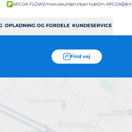
APCOA FLOW
Erhvervskunder
Urban hub
Om APCOA
DA
G
OPLADNING OG FORDELE
KUNDESERVICE
Find vej
 3