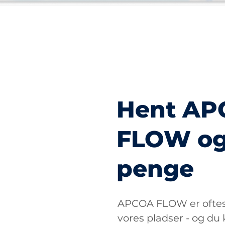
Hent A
FLOW og
penge
APCOA FLOW er oftest
vores pladser - og du