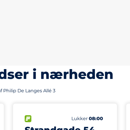
dser i nærheden
 Philip De Langes Allé 3
90
 i alt
Antal pladser i alt
gspladser:
FLOW
Antal parkeringspladser:
Lukker
08:00