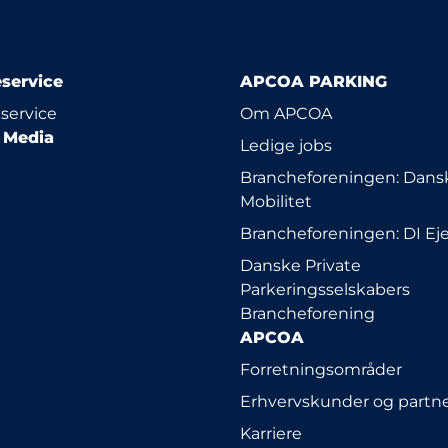
service
APCOA PARKING
service
Om APCOA
l Media
Ledige jobs
Brancheforeningen: Dansk
Mobilitet
Brancheforeningen: DI E
Danske Private
Parkeringsselskabers
Brancheforening
APCOA
Forretningsområder
Erhvervskunder og partn
Karriere