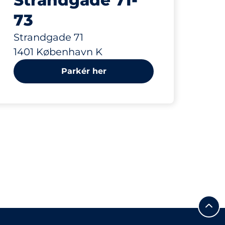
Strandgade 71-
73
Strandgade 71
1401 København K
Parkér her