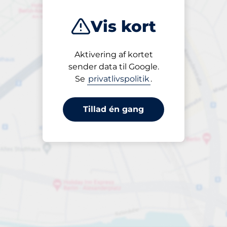
Vis kort
Aktivering af kortet
Åben
sender data til Google.
24/7
Se
privatlivspolitik
.
Tillad én gang
pr. døgn