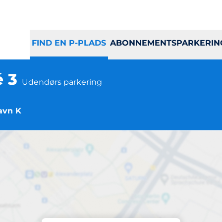
FIND EN P-PLADS
ABONNEMENTSPARKERIN
é 3
Udendørs parkering
avn K
Parkering på stedet
lip De Langes Allé