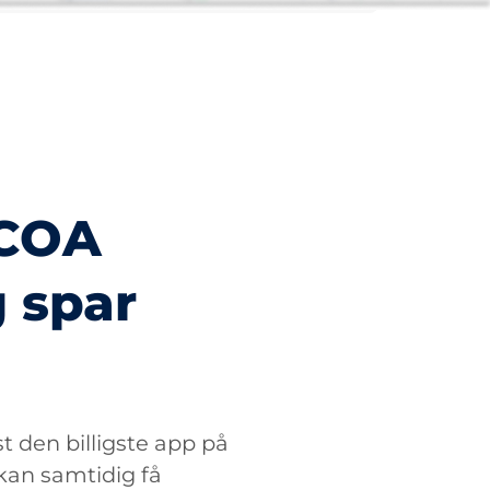
PCOA
 spar
 den billigste app på
 kan samtidig få