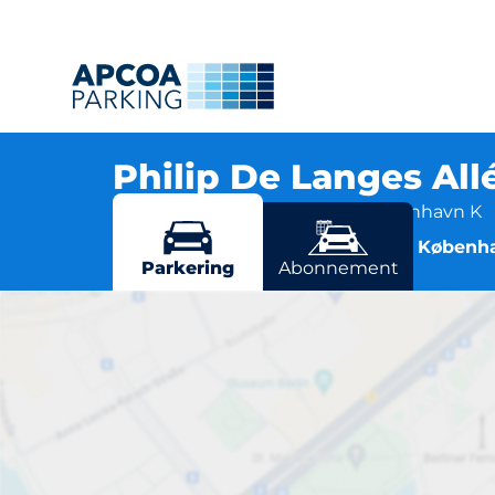
Philip De Langes All
Philip De Langes Allé 3, 1435 København K
Flere parkeringsmuligheder i Københ
Parkering
Abonnement
Phi