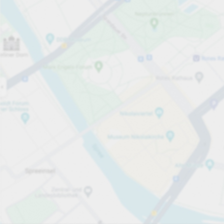
Åben nu
Åbningstider
Antal pladser i alt
35
Services på parkeringsområdet
pr. time
fra 20,00 kr.
Priser og betaling