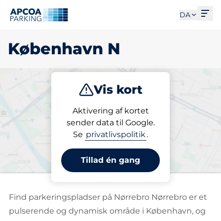
Åbe
DA
København N
Vis kort
Parkering
Opladning
Abonnement
Aktivering af kortet
sender data til Google.
Se
privatlivspolitik
.
Vælg din p-plads i
København N
Tillad én gang
Find parkeringspladser på Nørrebro Nørrebro er et
pulserende og dynamisk område i København, og