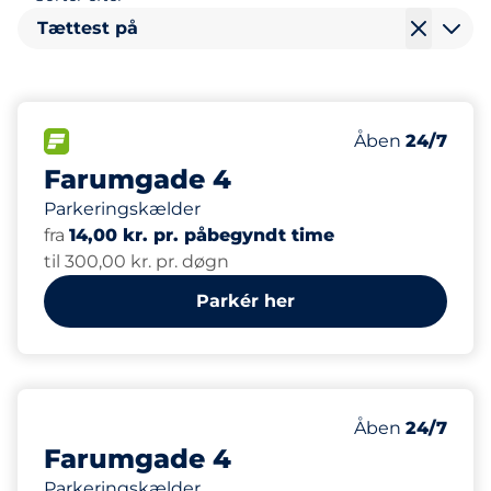
Tættest på
76
2
2
Antal pladser i
Ladepladser
Disabled Spac
FLOW
Antal parkering
Fredag
Åben
24/7
Farumgade 4
Parkeringskælder
fra
14,00 kr. pr. påbegyndt time
til 300,00 kr. pr. døgn
Parkér her
22
Antal pladser i
Antal parkering
Fredag
Åben
24/7
Farumgade 4
Parkeringskælder