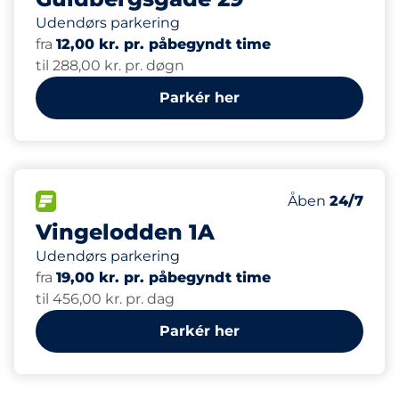
Udendørs parkering
fra
12,00 kr. pr. påbegyndt time
til 288,00 kr. pr. døgn
Parkér her
50
Antal pladser i
FLOW
Antal parkering
Fredag
Åben
24/7
Vingelodden 1A
Udendørs parkering
fra
19,00 kr. pr. påbegyndt time
til 456,00 kr. pr. dag
Parkér her