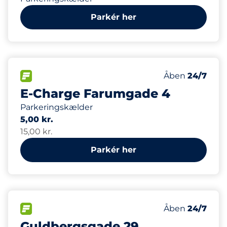
Parkér her
2
Ladepladser
FLOW
Antal parkering
Fredag
Åben
24/7
E-Charge Farumgade 4
Parkeringskælder
5,00 kr.
15,00 kr.
Parkér her
6
Antal pladser i
FLOW
Antal parkering
Fredag
Åben
24/7
Guldbergsgade 29