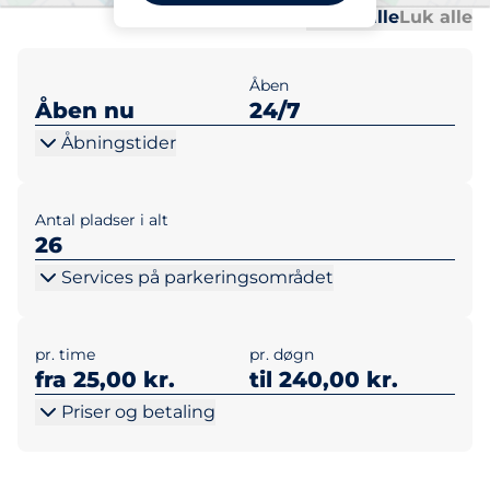
Al
Al
Udvid alle
Luk alle
Åben
Åben nu
24/7
Åbningstider
Antal pladser i alt
26
Services på parkeringsområdet
pr. time
pr. døgn
fra 25,00 kr.
til 240,00 kr.
Priser og betaling