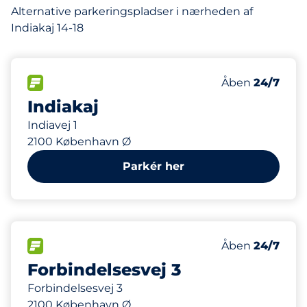
Alternative parkeringspladser i nærheden af
Indiakaj 14-18
71 m
115
Antal pladser i
FLOW
Antal parkering
Åben
24/7
Indiakaj
Indiavej 1
2100 København Ø
Parkér her
108 m
23
Antal pladser i
FLOW
Antal parkering
Åben
24/7
Forbindelsesvej 3
Forbindelsesvej 3
2100 København Ø