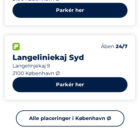
Parkér her
209 m
38
Antal pladser i
FLOW
Antal parkering
Åben
24/7
Langeliniekaj Syd
Langelinjekaj 9
2100 København Ø
Parkér her
Alle placeringer i København Ø