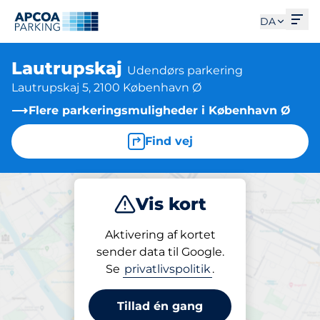
Åbe
DA
Lautrupskaj
Udendørs parkering
Lautrupskaj 5, 2100 København Ø
Flere parkeringsmuligheder i København Ø
Find vej
Vis kort
Parkering
Aktivering af kortet
sender data til Google.
Se
privatlivspolitik
.
Parkering på stedet
Lautrupskaj
Tillad én gang