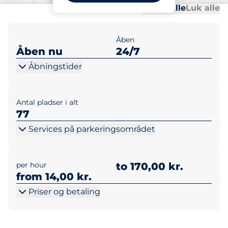
Al
Al
Udvid alle
Luk alle
Åben
Åben nu
24/7
Åbningstider
Antal pladser i alt
77
Services på parkeringsområdet
per hour
to 170,00 kr.
from 14,00 kr.
Priser og betaling