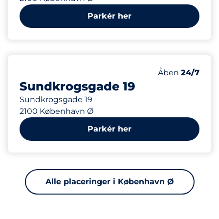
Parkér her
75
Antal pladser i
Antal parkering
Lørdag
Åben
24/7
Sundkrogsgade 19
Sundkrogsgade 19
2100 København Ø
Parkér her
Alle placeringer i København Ø