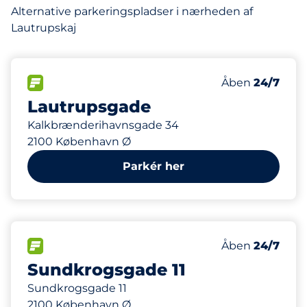
Alternative parkeringspladser i nærheden af
Lautrupskaj
265
Antal pladser i
FLOW
Antal parkering
Lørdag
Åben
24/7
Lautrupsgade
Kalkbrænderihavnsgade 34
2100 København Ø
Parkér her
187
Antal pladser i
FLOW
Antal parkering
Lørdag
Åben
24/7
Sundkrogsgade 11
Sundkrogsgade 11
2100 København Ø