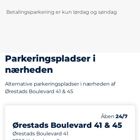
Betalingsparkering er kun lørdag og søndag
Parkeringspladser i
nærheden
Alternative parkeringspladser i nærheden af
Ørestads Boulevard 41 & 45
1 m
85
Antal pladser i
Antal parkering
Fredag
Åben
24/7
Ørestads Boulevard 41 & 45
Ørestads Boulevard 41