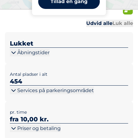
Tillad én gang
45
Al
Al
Udvid alle
Luk alle
Lukket
Åbningstider
Antal pladser i alt
454
Services på parkeringsområdet
pr. time
fra 10,00 kr.
Priser og betaling