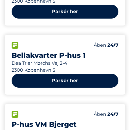
2300 København S
Parkér her
196 m
445
4
Antal pladser i
Motorbike Sp
FLOW
Antal parkering
Fredag
Åben
24/7
Bellakvarter P-hus 1
Dea Trier Mørchs Vej 2-4
2300 København S
Parkér her
264 m
426
Antal pladser i
FLOW
Antal parkering
Fredag
Åben
24/7
P-hus VM Bjerget