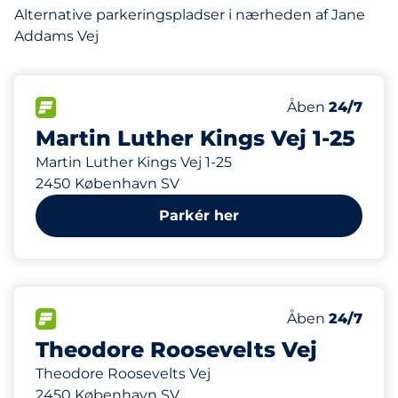
Alternative parkeringspladser i nærheden af Jane
Addams Vej
70 m
110
Antal pladser 
FLOW&nbsp
Antal parkering
Fredag&nbsp
Åben
24/7
Martin Luther Kings Vej 1-25
Martin Luther Kings Vej 1-25
2450 København SV
Parkér her
71 m
12
Antal pladser 
FLOW&nbsp
Antal parkering
Fredag&nbsp
Åben
24/7
Theodore Roosevelts Vej
Theodore Roosevelts Vej
2450 København SV