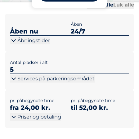
Al
Al
Udvid alle
Luk alle
Åben
Åben nu
24/7
Åbningstider
Antal pladser i alt
5
Services på parkeringsområdet
pr. påbegyndte time
pr. påbegyndte time
fra 24,00 kr.
til 52,00 kr.
Priser og betaling