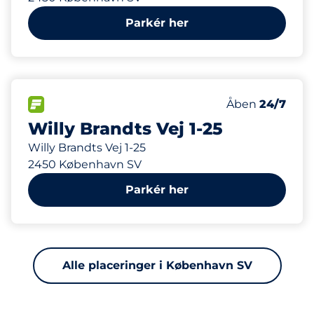
Parkér her
81 m
11
Antal pladser 
FLOW&nbsp
Antal parkering
Fredag&nbsp
Åben
24/7
Willy Brandts Vej 1-25
Willy Brandts Vej 1-25
2450 København SV
Parkér her
Alle placeringer i København SV