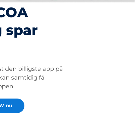
PCOA
 spar
 den billigste app på
 kan samtidig få
appen.
W nu