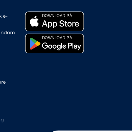
 e-
jendom
ere
ng