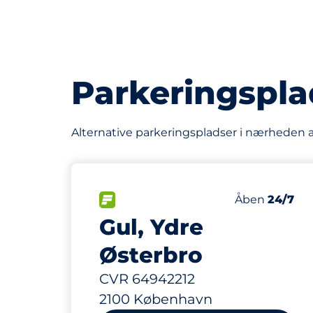
Parkeringspla
Alternative parkeringspladser i nærheden a
FLOW
Fredag
Åben
24/7
Gul, Ydre
Østerbro
CVR 64942212
2100 København