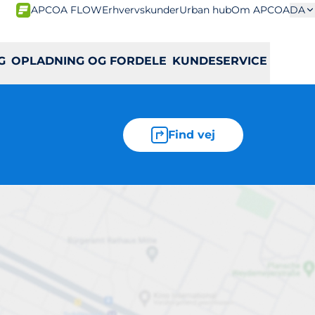
APCOA FLOW
Erhvervskunder
Urban hub
Om APCOA
DA
G
OPLADNING OG FORDELE
KUNDESERVICE
Find vej