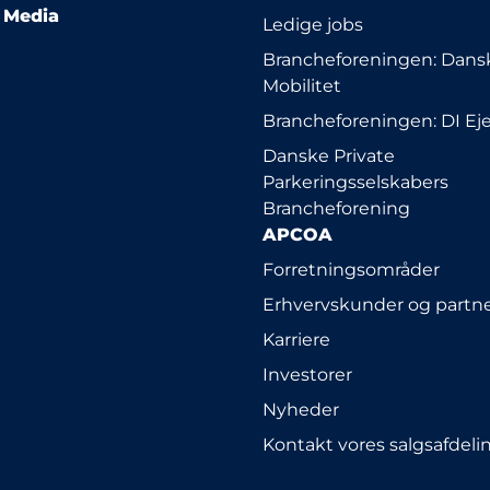
l Media
Ledige jobs
Brancheforeningen: Dansk
Mobilitet
Brancheforeningen: DI E
Danske Private
Parkeringsselskabers
Brancheforening
APCOA
Forretningsområder
Erhvervskunder og partn
Karriere
Investorer
Nyheder
Kontakt vores salgsafdeli