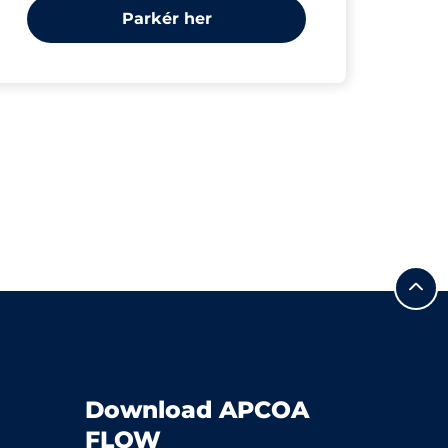
Parkér her
Download APCOA
FLOW