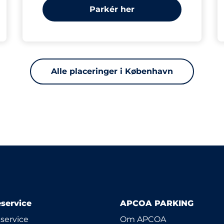
Parkér her
Alle placeringer i København
service
APCOA PARKING
service
Om APCOA