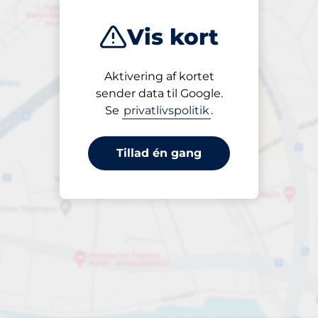
Vis kort
Aktivering af kortet
Åben
sender data til Google.
24/7
Se
privatlivspolitik
.
Tillad én gang