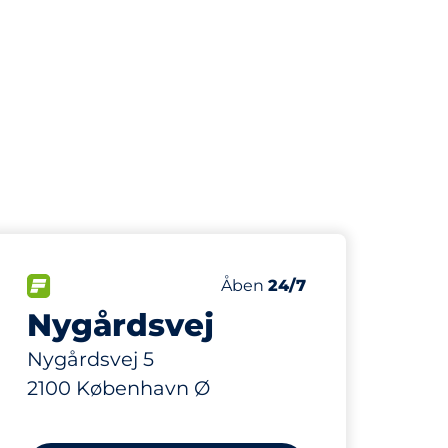
95 m
15
Antal pladser i alt
er:
FLOW
Antal parkeringspladser:
Fredag
Åben
24/7
Nygårdsvej
Nygårdsvej 5
2100 København Ø