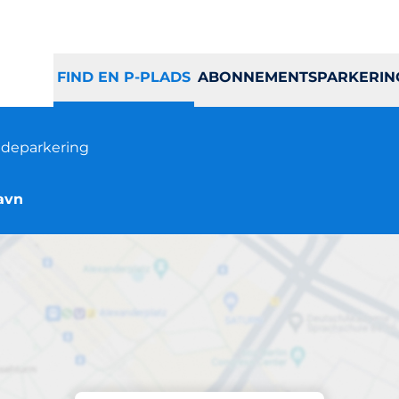
FIND EN P-PLADS
ABONNEMENTSPARKERIN
deparkering
avn
Parkering på stedet
lå, Indre Østerbro