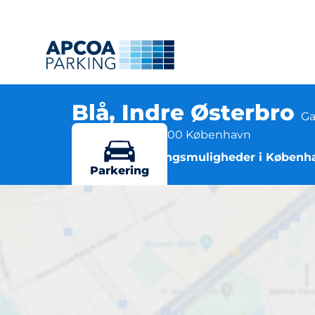
Blå, Indre Østerbro
Ga
CVR 64942212, 2100 København
Flere parkeringsmuligheder i Københ
Parkering
B