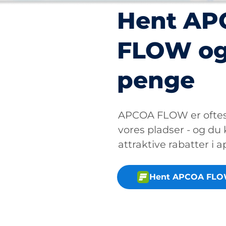
Hent A
FLOW og
penge
APCOA FLOW er oftest
vores pladser - og du
attraktive rabatter i 
Hent APCOA FLO