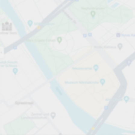
Åben nu
Åbningstider
Services på parkeringsområdet