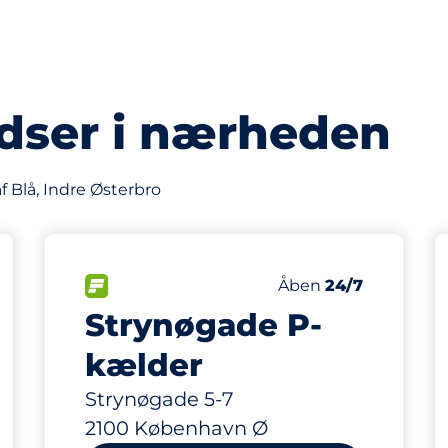
dser i nærheden
f Blå, Indre Østerbro
57 m
110
Antal pladser i alt
FLOW
Antal parkeringsplads
Fredag
Åben
24/7
Strynøgade P-
kælder
Strynøgade 5-7
2100 København Ø