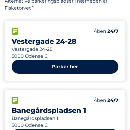
Alternative parkeringspladser i nærheden af
Fisketorvet 1
346 m
98
Antal pladser 
FLOW&nbsp
Antal parkering
Torsdag&nbsp
Åben
24/7
Vestergade 24-28
Vestergade 24-28
5000 Odense C
Parkér her
402 m
130
Antal pladser 
FLOW&nbsp
Antal parkering
Torsdag&nbsp
Åben
24/7
Banegårdspladsen 1
Banegårdspladsen 1
5000 Odense C