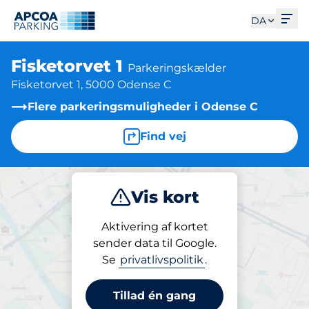
Åbe
DA
Fisketorvet 1
Parkeringskælder
Fisketorvet 1, 5000 Odense C
Flere parkeringsmuligheder i Odense C
Find vej
Vis kort
Parkering
Abonnement
Aktivering af kortet
sender data til Google.
Se
privatlivspolitik
.
Parkering på stedet
Fisketorvet 1
Tillad én gang