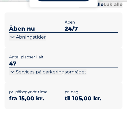
Al
Al
Udvid alle
Luk alle
Åben
Åben nu
24/7
Åbningstider
Antal pladser i alt
47
Services på parkeringsområdet
pr. påbegyndt time
pr. dag
fra 15,00 kr.
til 105,00 kr.