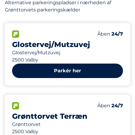
Alternative parkeringspladser i nærheden af
Grønttorvets parkeringskælder
70
Antal pladser 
FLOW&nbsp
Antal parkering
Torsdag&nbsp
Åben
24/7
Glostervej/Mutzuvej
Glostervej/Mutzuvej
2500 Valby
Parkér her
125
Antal pladser 
FLOW&nbsp
Antal parkering
Torsdag&nbsp
Åben
24/7
Grønttorvet Terræn
Grønttorvet
2500 Valby