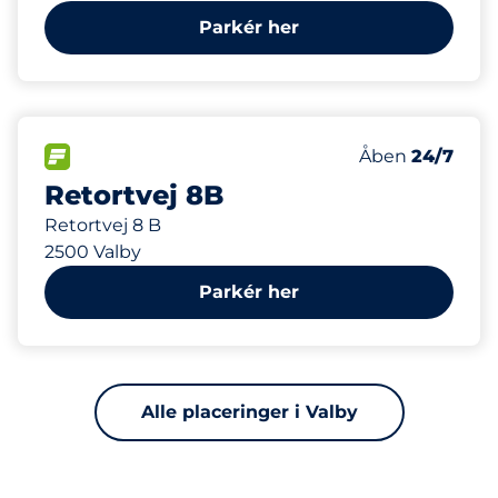
Parkér her
200
Antal pladser 
FLOW&nbsp
Antal parkering
Torsdag&nbsp
Åben
24/7
Retortvej 8B
Retortvej 8 B
2500 Valby
Parkér her
Alle placeringer i Valby