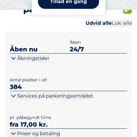
Tillad én gang
parkeringskælder
Al
Al
Udvid alle
Luk alle
Åben
Åben nu
24/7
Åbningstider
Antal pladser i alt
384
Services på parkeringsområdet
pr. påbegyndt time
fra 17,00 kr.
Priser og betaling