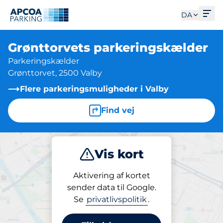
Åbe
DA
Grønttorvets parkeringskælder
Parkeringskælder
Grønttorvet, 2500 Valby
Flere parkeringsmuligheder i Valby
Find vej
Vis kort
Parkering
Abonnement
Aktivering af kortet
sender data til Google.
Se
privatlivspolitik
.
Parkering på stedet
Grønttorvets