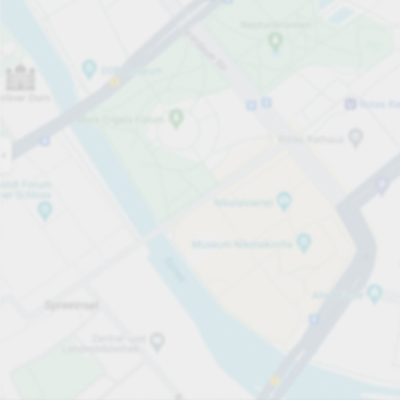
Åben nu
Åbningstider
Antal pladser i alt
65
Services på parkeringsområdet