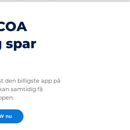
PCOA
 spar
 den billigste app på
 kan samtidig få
appen.
W nu