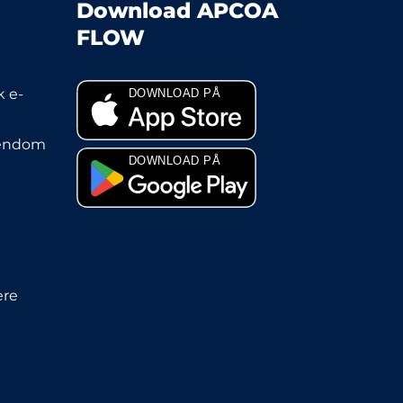
Download APCOA
FLOW
 e-
jendom
ere