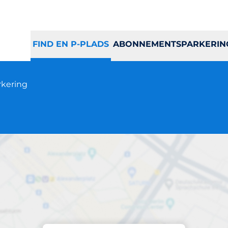
FIND EN P-PLADS
ABONNEMENTSPARKERIN
kering
Parkering på stedet
Blegbanken 3