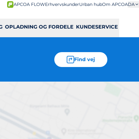
APCOA FLOW
Erhvervskunder
Urban hub
Om APCOA
DA
G
OPLADNING OG FORDELE
KUNDESERVICE
Find vej