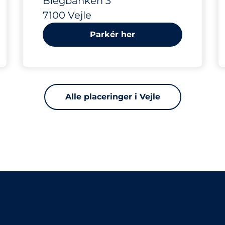
Blegbanken 3
7100 Vejle
Parkér her
Alle placeringer i Vejle