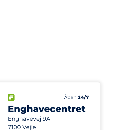
107
Antal pladser i alt
er:
FLOW
Antal parkeringspladser:
Lørdag
Åben
24/7
Enghavecentret
Enghavevej 9A
7100 Vejle