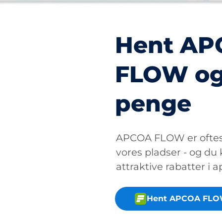
Hent A
FLOW og
penge
APCOA FLOW er oftest
vores pladser - og du
attraktive rabatter i 
Hent APCOA FLO