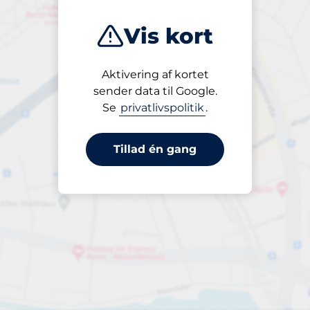
Vis kort
Aktivering af kortet
Åben
sender data til Google.
24/7
Se
privatlivspolitik
.
Tillad én gang