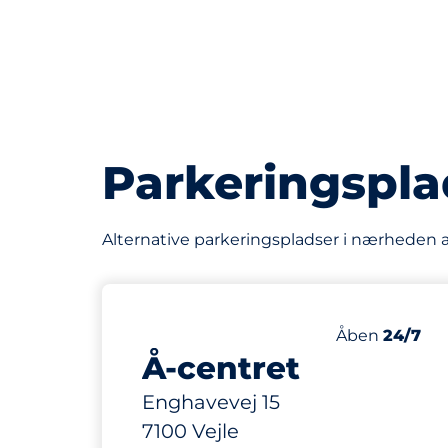
Parkeringspla
Alternative parkeringspladser i nærheden 
110
Antal pladser
Antal parkerin
Lørdag
Åben
24/7
Å-centret
Enghavevej 15
7100 Vejle