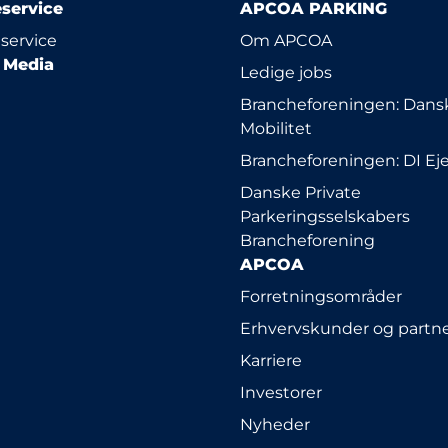
service
APCOA PARKING
service
Om APCOA
l Media
Ledige jobs
Brancheforeningen: Dansk
Mobilitet
Brancheforeningen: DI E
Danske Private
Parkeringsselskabers
Brancheforening
APCOA
Forretningsområder
Erhvervskunder og partn
Karriere
Investorer
Nyheder