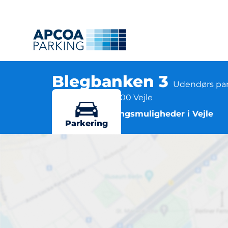
Blegbanken 3
Udendørs par
Blegbanken 3, 7100 Vejle
Flere parkeringsmuligheder i Vejle
Parkering