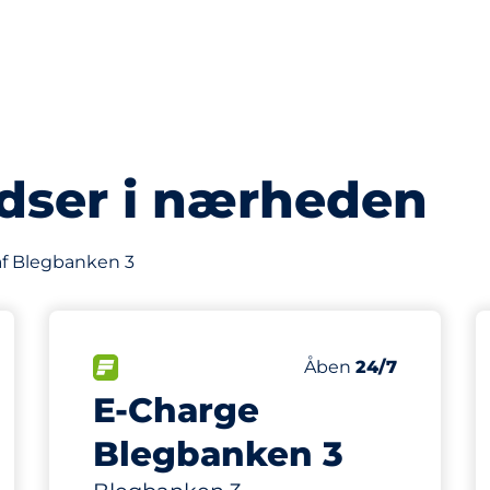
dser i nærheden
af Blegbanken 3
4
 i alt
Ladepladser
gspladser:
FLOW
Antal parkeringsplads
Lørdag
Åben
24/7
E-Charge
Blegbanken 3