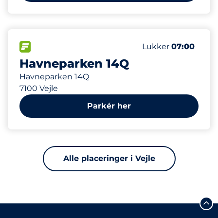
779 m
48
Antal pladser i alt
FLOW
Antal parkeringspla
Fredag
Lukker
07:00
Havneparken 14Q
Havneparken 14Q
7100 Vejle
Parkér her
Alle placeringer i Vejle