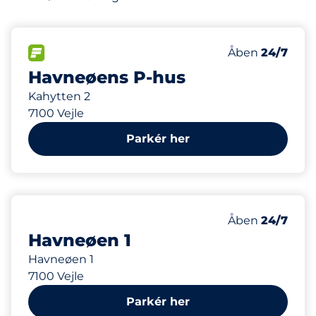
298
Antal pladser i
FLOW
Antal parkering
Fredag
Åben
24/7
Havneøens P-hus
Kahytten 2
7100 Vejle
Parkér her
148 m
Fredag
Åben
24/7
Havneøen 1
Havneøen 1
7100 Vejle
Parkér her