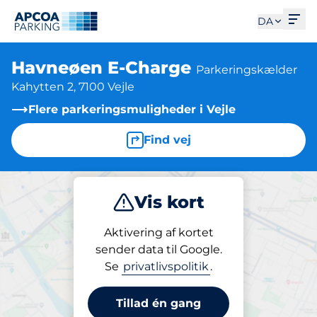
Åbe
DA
Havneøen E-Charge
Parkeringskælder
Kahytten 2, 7100 Vejle
Flere parkeringsmuligheder i Vejle
Find vej
Vis kort
Parkering
Opladning
Aktivering af kortet
sender data til Google.
Se
privatlivspolitik
.
Parkering på stedet
Havneøen E-Charge
Tillad én gang