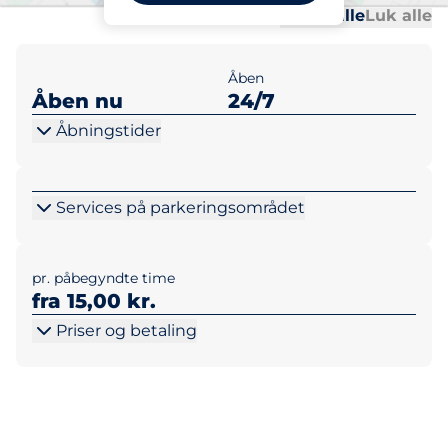
Al
Al
Udvid alle
Luk alle
Åben
Åben nu
24/7
Åbningstider
Services på parkeringsområdet
pr. påbegyndte time
fra 15,00 kr.
Priser og betaling