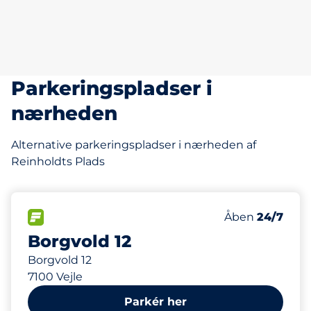
Parkeringspladser i
nærheden
Alternative parkeringspladser i nærheden af
Reinholdts Plads
45
Antal pladser i
FLOW
Antal parkering
Åben
24/7
Borgvold 12
Borgvold 12
7100 Vejle
Parkér her