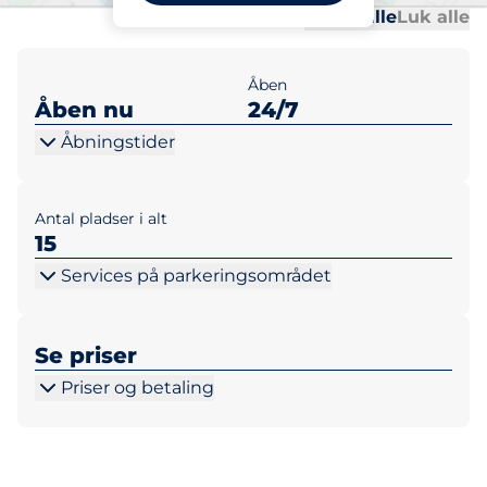
Al
Al
Udvid alle
Luk alle
Åben
Åben nu
24/7
Åbningstider
Antal pladser i alt
15
Services på parkeringsområdet
Se priser
Priser og betaling