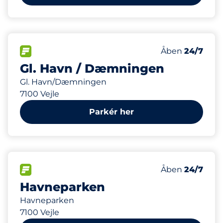
90
Antal pladser i
FLOW
Antal parkering
Åben
24/7
Gl. Havn / Dæmningen
Gl. Havn/Dæmningen
7100 Vejle
Parkér her
FLOW
Åben
24/7
Havneparken
Havneparken
7100 Vejle