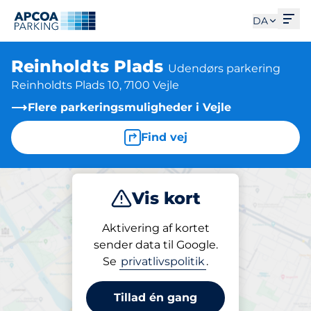
Åbe
DA
Reinholdts Plads
Udendørs parkering
Reinholdts Plads 10, 7100 Vejle
Flere parkeringsmuligheder i Vejle
Find vej
Vis kort
Parkering
Aktivering af kortet
sender data til Google.
Se
privatlivspolitik
.
Parkering på stedet
Reinholdts Plads
Tillad én gang