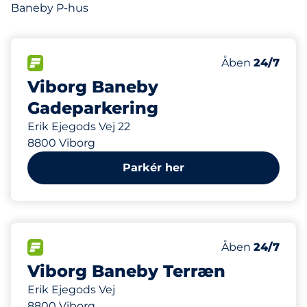
Baneby P-hus
7
Antal pladser i
FLOW
Antal parkering
Åben
24/7
Viborg Baneby
Gadeparkering
Erik Ejegods Vej 22
8800 Viborg
Parkér her
200
Antal pladser i
FLOW
Antal parkering
Åben
24/7
Viborg Baneby Terræn
Erik Ejegods Vej
8800 Viborg