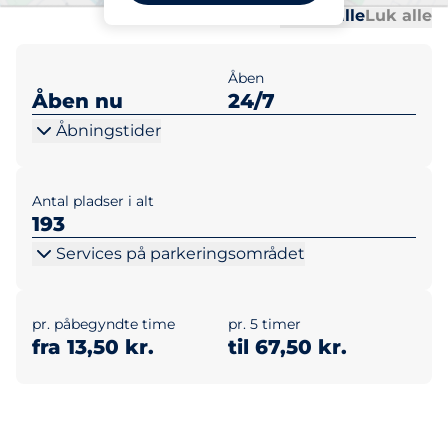
Al
Al
Udvid alle
Luk alle
Åben
Åben nu
24/7
Åbningstider
Antal pladser i alt
193
Services på parkeringsområdet
pr. påbegyndte time
pr. 5 timer
fra 13,50 kr.
til 67,50 kr.