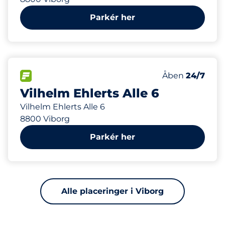
Parkér her
150
Antal pladser i
FLOW
Antal parkering
Åben
24/7
Vilhelm Ehlerts Alle 6
Vilhelm Ehlerts Alle 6
8800 Viborg
Parkér her
Alle placeringer i Viborg