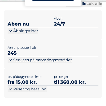
Al
Al
Udvid alle
Luk alle
Åben
Åben nu
24/7
Åbningstider
Antal pladser i alt
245
Services på parkeringsområdet
pr. påbegyndte time
pr. døgn
fra 15,00 kr.
til 360,00 kr.
Priser og betaling