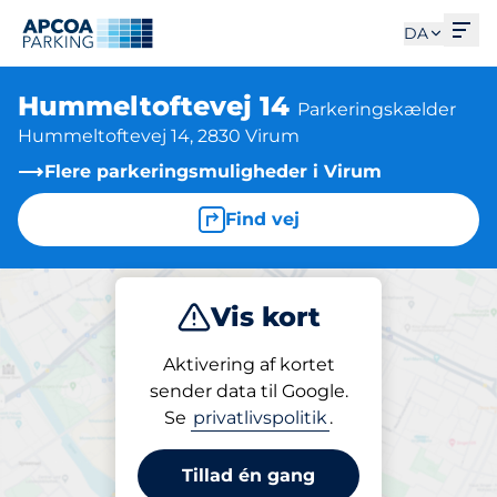
Åbe
DA
Hummeltoftevej 14
Parkeringskælder
Hummeltoftevej 14, 2830 Virum
Flere parkeringsmuligheder i Virum
Find vej
Vis kort
Parkering
Opladning
Abonnement
Aktivering af kortet
sender data til Google.
Se
privatlivspolitik
.
Parkering på stedet
Hummeltoftevej 14
Tillad én gang