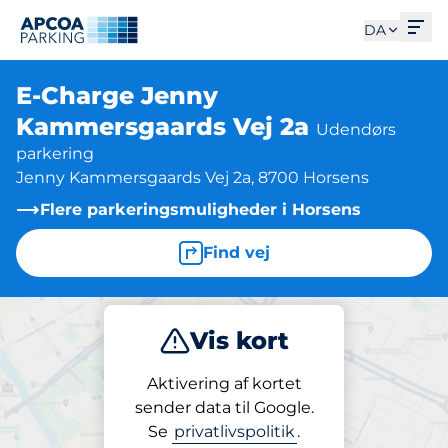
Åbe
DA
E-Charge Jenny
Kammersgaards Vej 2a
Udendørs
parkering
Jenny Kammersgaards Vej 2a, 8700 Horsens
Flere parkeringsmuligheder i Horsens
Find vej
Vis kort
Parkering
Opladning
Aktivering af kortet
sender data til Google.
Se
privatlivspolitik
.
Opladning på stedet