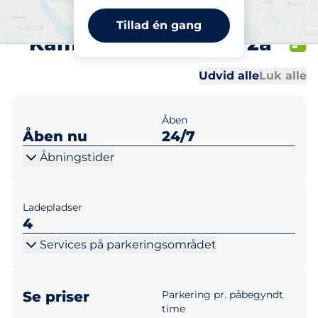
E-Charge Jenny
Tillad én gang
Kammersgaards Vej 2a
Al
Al
Udvid alle
Luk alle
Åben
Åben nu
24/7
Åbningstider
Ladepladser
4
Services på parkeringsområdet
Se priser
Parkering pr. påbegyndt
time