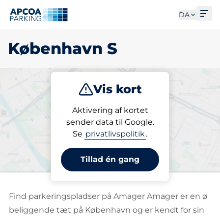
Åbe
DA
København S
Vis kort
Parkering
Opladning
Abonnement
Aktivering af kortet
sender data til Google.
Se
privatlivspolitik
.
Vælg din ladeplads i
København S
Tillad én gang
Find parkeringspladser på Amager Amager er en ø
beliggende tæt på København og er kendt for sin