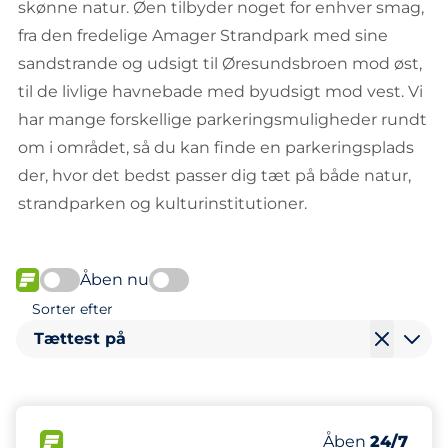
skønne natur. Øen tilbyder noget for enhver smag,
fra den fredelige Amager Strandpark med sine
sandstrande og udsigt til Øresundsbroen mod øst,
til de livlige havnebade med byudsigt mod vest. Vi
har mange forskellige parkeringsmuligheder rundt
om i området, så du kan finde en parkeringsplads
der, hvor det bedst passer dig tæt på både natur,
strandparken og kulturinstitutioner.
Åben nu
FLOW
Sorter efter
Tættest på
155
15
Antal pladser i
Ladepladser
FLOW
Antal parkering
Lørdag
Åben
24/7