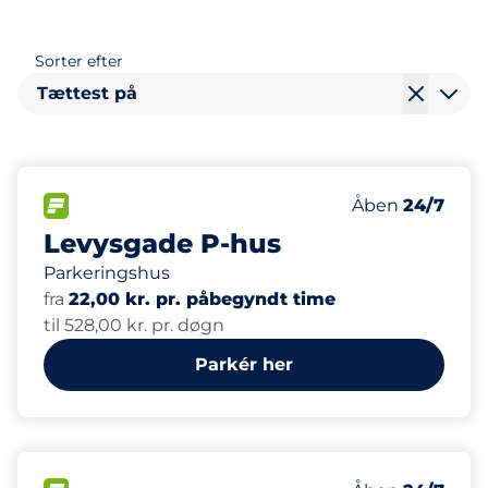
Sorter efter
Tættest på
223
Antal pladser i
FLOW
Antal parkering
Lørdag
Åben
24/7
Levysgade P-hus
Parkeringshus
fra
22,00 kr. pr. påbegyndt time
til 528,00 kr. pr. døgn
Parkér her
50