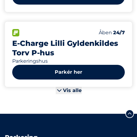
4
Ladepladser
FLOW
Antal parkering
Lørdag
Åben
24/7
E-Charge Lilli Gyldenkildes
Torv P-hus
Parkeringshus
Parkér her
Vis alle