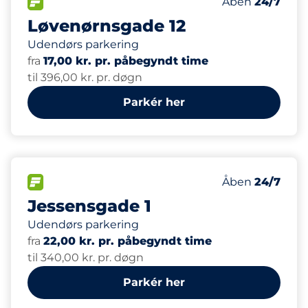
Antal pladser i
FLOW
Antal parkering
Lørdag
Åben
24/7
Løvenørnsgade 12
Udendørs parkering
fra
17,00 kr. pr. påbegyndt time
til 396,00 kr. pr. døgn
Parkér her
22
Antal pladser i
FLOW
Antal parkering
Lørdag
Åben
24/7
Jessensgade 1
Udendørs parkering
fra
22,00 kr. pr. påbegyndt time
til 340,00 kr. pr. døgn
Parkér her