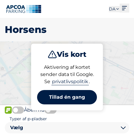
Åbe
DA
Horsens
Vis kort
Parkering
Opladning
Abonnement
Aktivering af kortet
sender data til Google.
Se
privatlivspolitik
.
Vælg din p-plads i Horsens
Tillad én gang
Åben nu
FLOW
Typer af p-pladser
Vælg