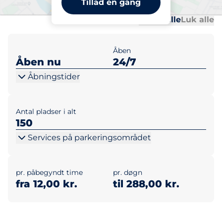
Tillad én gang
Al
Al
Udvid alle
Luk alle
Åben
Åben nu
24/7
Åbningstider
Antal pladser i alt
150
Services på parkeringsområdet
pr. påbegyndt time
pr. døgn
fra 12,00 kr.
til 288,00 kr.