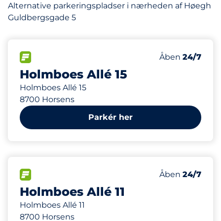
Alternative parkeringspladser i nærheden af Høegh
Guldbergsgade 5
233 m
120
Antal pladser i
FLOW
Antal parkering
Lørdag
Åben
24/7
Holmboes Allé 15
Holmboes Allé 15
8700 Horsens
Parkér her
247 m
60
Antal pladser i
FLOW
Antal parkering
Lørdag
Åben
24/7
Holmboes Allé 11
Holmboes Allé 11
8700 Horsens