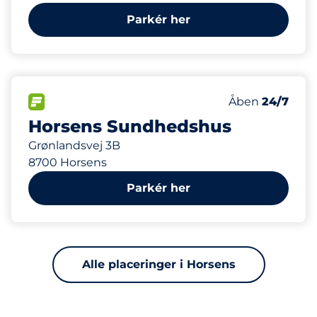
Parkér her
277 m
450
Antal pladser i
FLOW
Antal parkering
Lørdag
Åben
24/7
Horsens Sundhedshus
Grønlandsvej 3B
8700 Horsens
Parkér her
Alle placeringer i Horsens