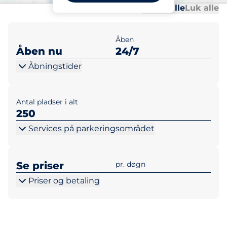
Al
Al
Udvid alle
Luk alle
Åben
Åben nu
24/7
Åbningstider
Antal pladser i alt
250
Services på parkeringsområdet
Se priser
pr. døgn
Priser og betaling