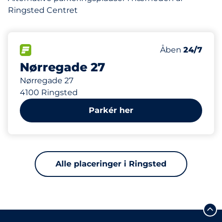
Ringsted Centret
112 m
23
Antal pladser 
FLOW&nbsp
Antal parkering
Torsdag&nbsp
Åben
24/7
Nørregade 27
Nørregade 27
4100 Ringsted
Parkér her
Alle placeringer i Ringsted