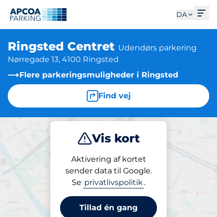
Åbe
DA
Ringsted Centret
Udendørs parkering
Nørregade 13, 4100 Ringsted
Flere parkeringsmuligheder i Ringsted
Find vej
Vis kort
Parkering
Abonnement
Aktivering af kortet
sender data til Google.
Se
privatlivspolitik
.
Parkering på stedet
Ringsted Centret
Tillad én gang