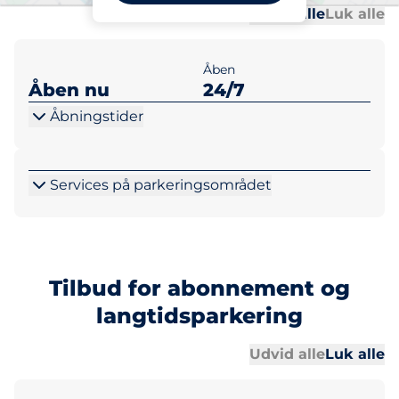
Al
Al
Udvid alle
Luk alle
Åben
Åben nu
24/7
Åbningstider
Services på parkeringsområdet
Tilbud for abonnement og
langtidsparkering
Al
Al
Udvid alle
Luk alle