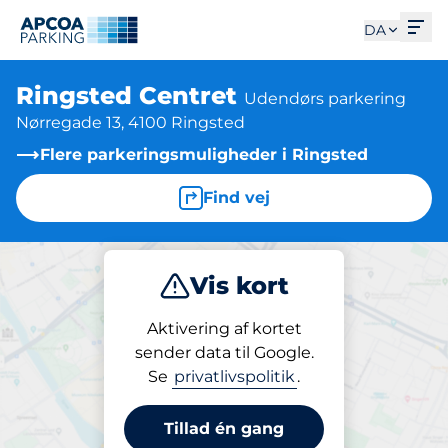
Åbe
DA
Ringsted Centret
Udendørs parkering
Nørregade 13, 4100 Ringsted
Flere parkeringsmuligheder i Ringsted
Find vej
Vis kort
Parkering
Abonnement
Aktivering af kortet
sender data til Google.
Se
privatlivspolitik
.
Parkeringsabonnement på pladsen
Ringsted Centret
Tillad én gang