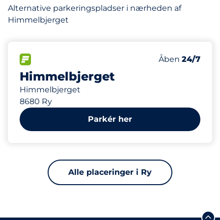
Alternative parkeringspladser i nærheden af
Himmelbjerget
130
Antal pladser i
FLOW
Antal parkering
Lørdag
Åben
24/7
Himmelbjerget
Himmelbjerget
8680 Ry
Parkér her
Alle placeringer i Ry