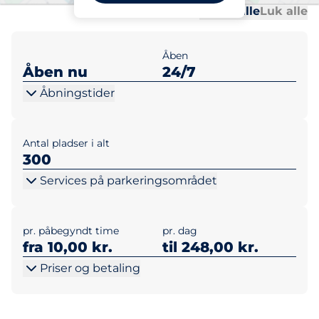
Al
Al
Udvid alle
Luk alle
Åben
Åben nu
24/7
Åbningstider
Antal pladser i alt
300
Services på parkeringsområdet
pr. påbegyndt time
pr. dag
fra 10,00 kr.
til 248,00 kr.
Priser og betaling