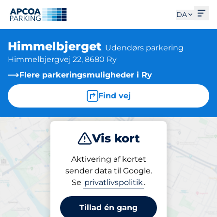
Åbe
DA
Himmelbjerget
Udendørs parkering
Himmelbjergvej 22, 8680 Ry
Flere parkeringsmuligheder i Ry
Find vej
Vis kort
Parkering
Aktivering af kortet
sender data til Google.
Se
privatlivspolitik
.
Parkering på stedet
Himmelbjerget
Tillad én gang