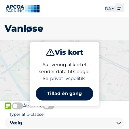
Åbe
DA
Vanløse
Vis kort
Parkering
Aktivering af kortet
sender data til Google.
Se
privatlivspolitik
.
Vælg din p-plads i Vanløse
Tillad én gang
Åben nu
FLOW
Typer af p-pladser
Vælg