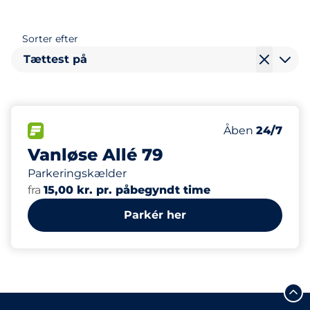
Sorter efter
Tættest på
21
Antal pladser i
FLOW
Antal parkering
Lørdag
Åben
24/7
Vanløse Allé 79
Parkeringskælder
fra
15,00 kr. pr. påbegyndt time
Parkér her