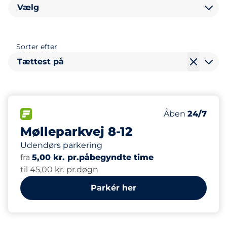
Vælg
Sorter efter
Tættest på
88
Antal pladser i
FLOW
Antal parkering
Åben
24/7
Mølleparkvej 8-12
Udendørs parkering
fra
5,00 kr. pr.påbegyndte time
til 45,00 kr. pr.døgn
Parkér her