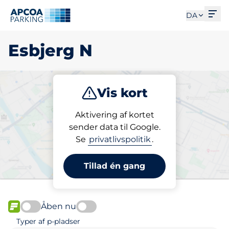
Åbe
DA
Esbjerg N
Vis kort
Parkering
Aktivering af kortet
sender data til Google.
Se
privatlivspolitik
.
Vælg din p-plads i Esbjerg
N
Tillad én gang
Åben nu
FLOW
Typer af p-pladser