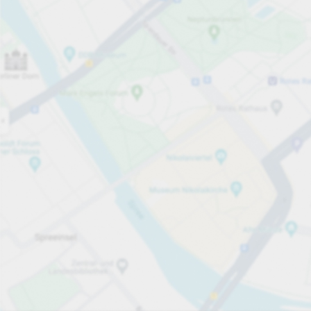
Åben nu
Åbningstider
Antal pladser i alt
88
Services på parkeringsområdet
pr.påbegyndte time
fra 5,00 kr.