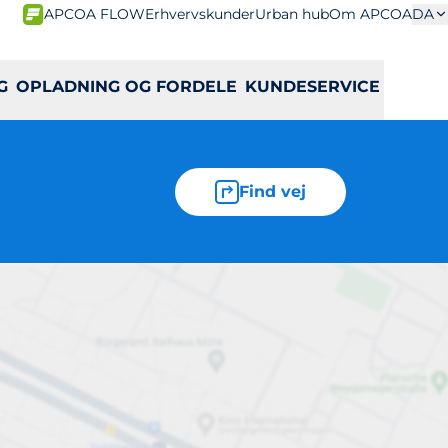
APCOA FLOW
Erhvervskunder
Urban hub
Om APCOA
DA
G
OPLADNING OG FORDELE
KUNDESERVICE
Find vej