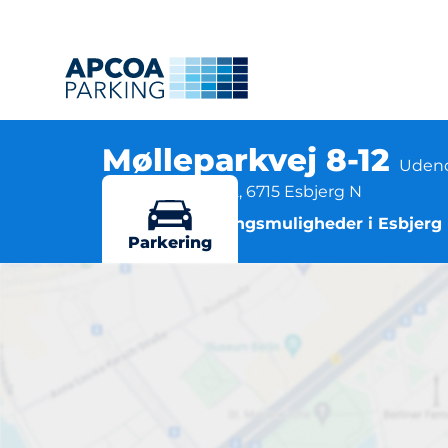
Mølleparkvej 8-12
Udend
Mølleparkvej 8-12, 6715 Esbjerg N
Flere parkeringsmuligheder i Esbjerg
Parkering