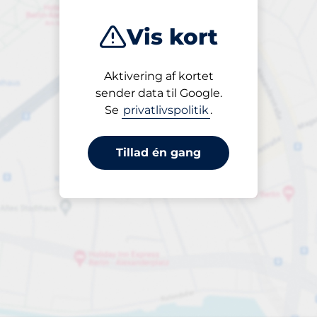
Vis kort
Aktivering af kortet
Åben
sender data til Google.
24/7
Se
privatlivspolitik
.
Tillad én gang
pr.døgn
til 45,00 kr.