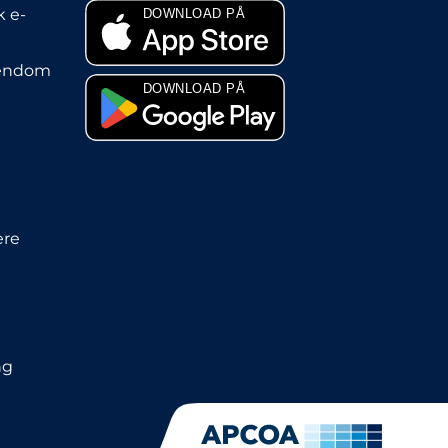
 e-
jendom
ere
ng