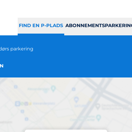
FIND EN P-PLADS
ABONNEMENTSPARKERIN
ørs parkering
 N
Parkering på stedet
Mølleparkvej 8-12