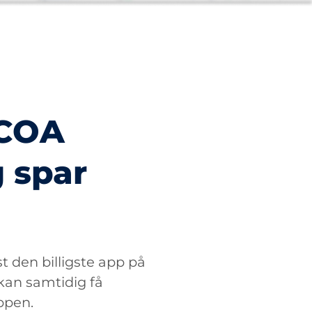
PCOA
 spar
 den billigste app på
 kan samtidig få
appen.