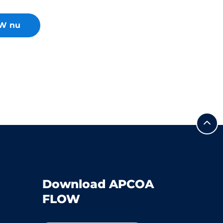
W nu
Download APCOA
FLOW