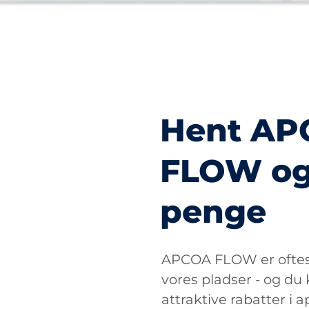
Hent A
FLOW og
penge
APCOA FLOW er oftest
vores pladser - og du
attraktive rabatter i 