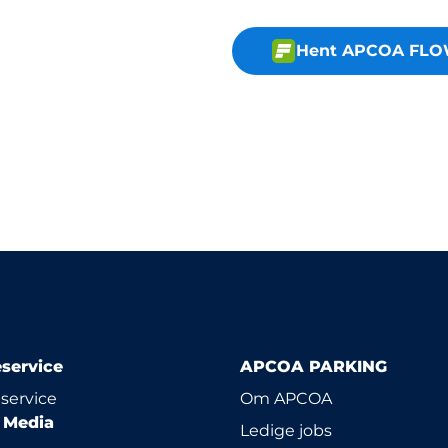
Hent APCOA FLO
service
APCOA PARKING
service
Om APCOA
l Media
Ledige jobs