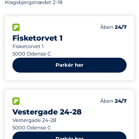
Kragsbjergstrædet 2-18
47
Antal pladser i
FLOW
Antal parkering
Mandag
Åben
24/7
Fisketorvet 1
Fisketorvet 1
5000 Odense C
Parkér her
98
Antal pladser i
FLOW
Antal parkering
Mandag
Åben
24/7
Vestergade 24-28
Vestergade 24-28
5000 Odense C
Parkér her