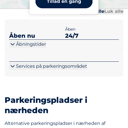
Tillad én gang
Al
Al
Udvid alle
Luk alle
Åben
Åben nu
24/7
Åbningstider
Services på parkeringsområdet
Parkeringspladser i
nærheden
Alternative parkeringspladser i nærheden af